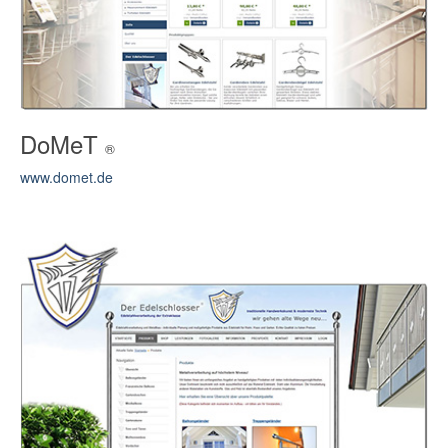
DoMeT
®
www.domet.de