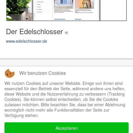
Der Edelschlosser
®
www.edelschlosser.de
Wir benutzen Cookies
Impressum
Datenschutz
Wir nutzen Cookies auf unserer Website. Einige von ihnen sind
essenziell für den Betrieb der Seite, während andere uns helfen,
Login
diese Website und die Nutzererfahrung zu verbessern (Tracking
Cookies). Sie können selbst entscheiden, ob Sie die Cookies
zulassen möchten. Bitte beachten Sie, dass bei einer Ablehnung
womöglich nicht mehr alle Funktionalitäten der Seite zur
Tel.: +49 (0)9973 5009928
Verfügung stehen.
Fax: +49 (0)9973 5009929
Akzeptieren
Mobil: +49 (0)171 9930430